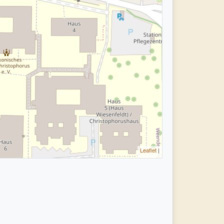
Leaflet
|