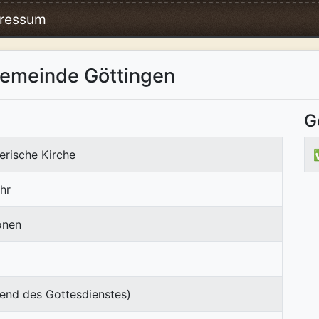
ressum
gemeinde Göttingen
G
erische Kirche
hr
onen
end des Gottesdienstes)