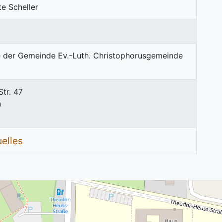
te Scheller
tr. 47
n
uelles