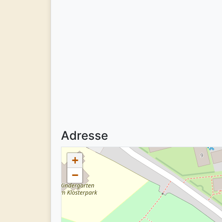
Adresse
+
−