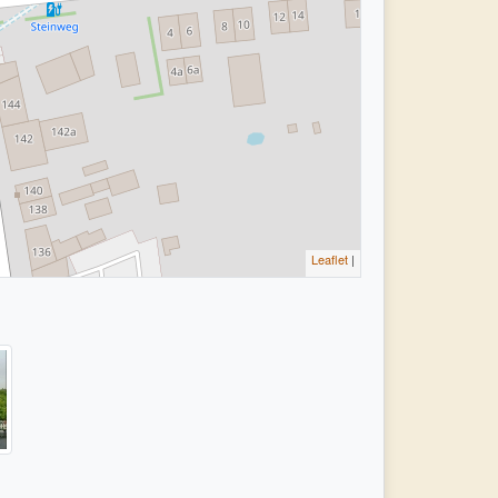
Leaflet
|