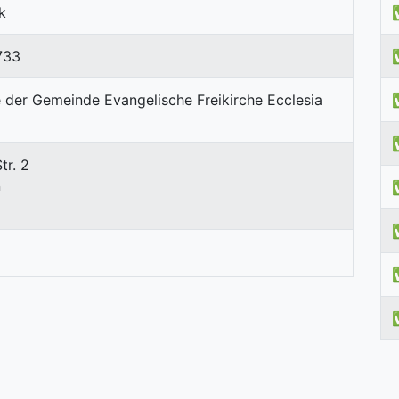
k
733
tr. 2
n