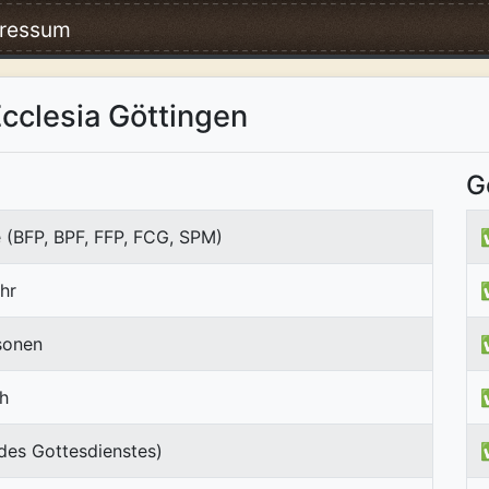
ressum
Ecclesia Göttingen
G
 (BFP, BPF, FFP, FCG, SPM)
hr
sonen
ch
des Gottesdienstes)