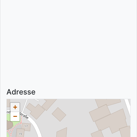
Adresse
+
−