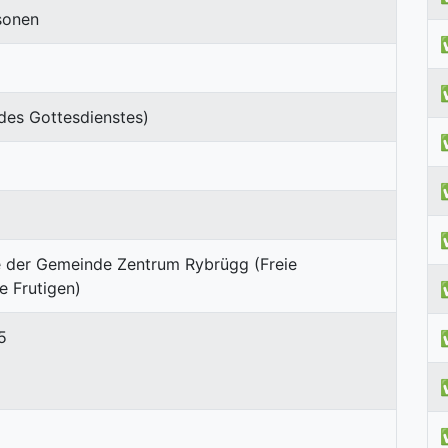
sonen
des Gottesdienstes)
5