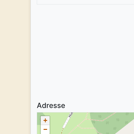
Adresse
+
−