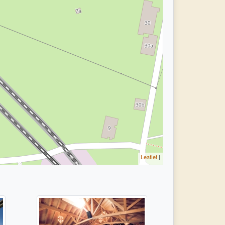
Leaflet
|