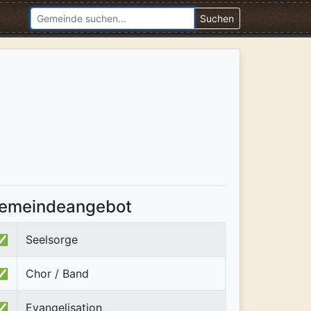
Suchen
emeindeangebot
✅
Seelsorge
✅
Chor / Band
✅
Evangelisation