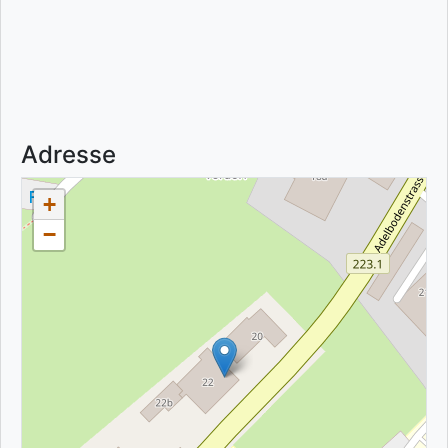
Adresse
+
−