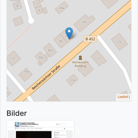
Leaflet
|
Bilder