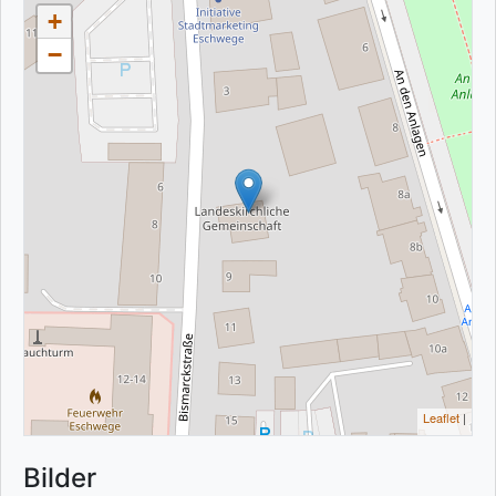
+
−
Leaflet
|
Bilder