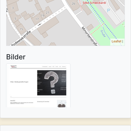
Leaflet
|
Bilder