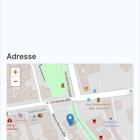
Adresse
+
−