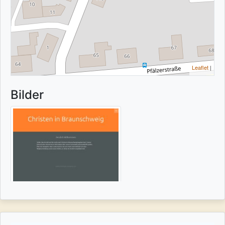
Leaflet
|
Bilder