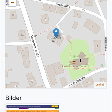
−
Leaflet
|
Bilder