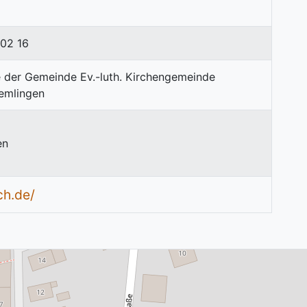
02 16
en
ch.de/