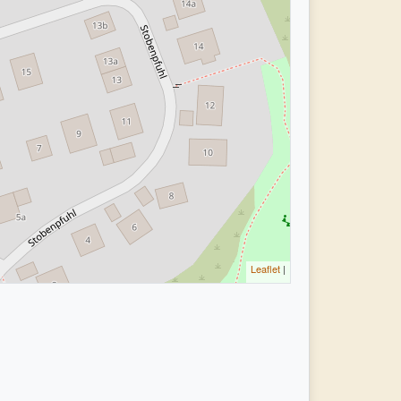
Leaflet
|