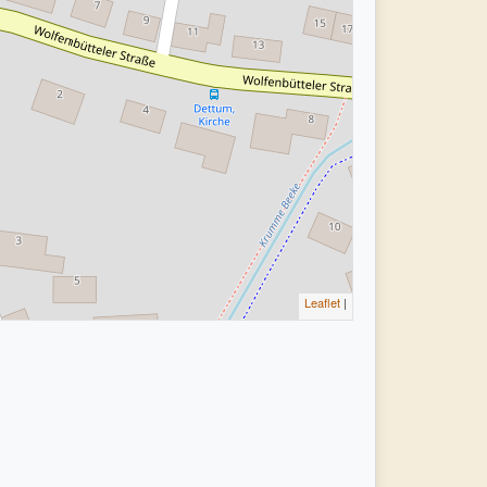
Leaflet
|