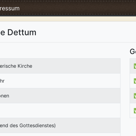
ressum
de Dettum
G
erische Kirche
hr
onen
end des Gottesdienstes)