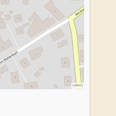
Leaflet
|