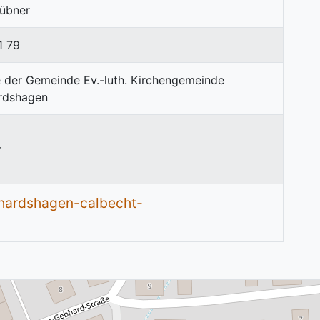
Hübner
1 79
r
hardshagen-calbecht-