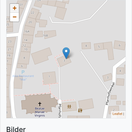
+
−
Leaflet
|
Bilder