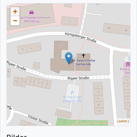
+
−
Leaflet
|