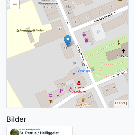
−
Leaflet
|
Bilder