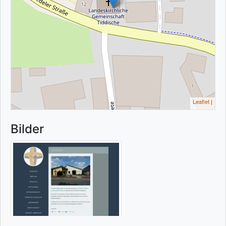
Leaflet
|
Bilder