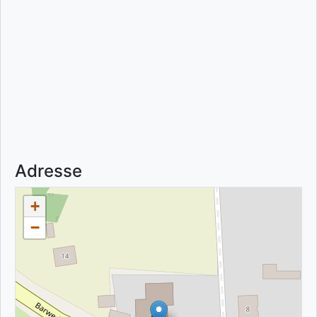
Adresse
+
−