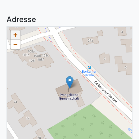
Adresse
+
−