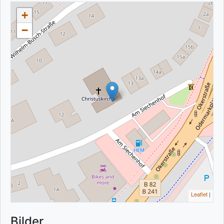
+
−
Leaflet
|
Bilder