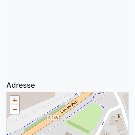
Adresse
+
−