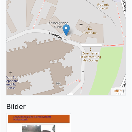
Leaflet
|
Bilder