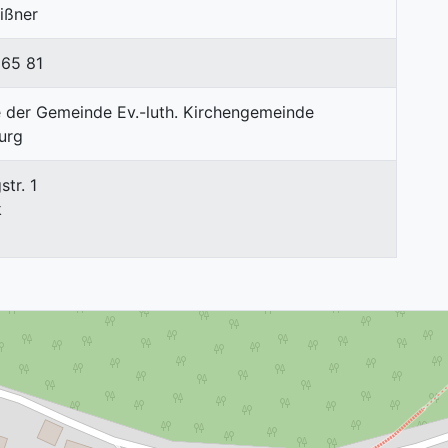
ißner
 65 81
tr. 1
k