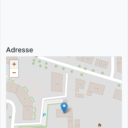
Adresse
+
−