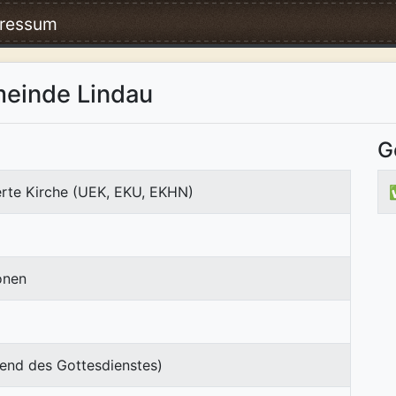
ressum
meinde Lindau
G
erte Kirche (UEK, EKU, EKHN)
onen
end des Gottesdienstes)