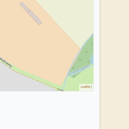
Leaflet
|