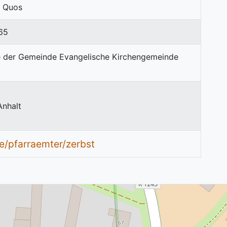
e Quos
65
Anhalt
e/pfarraemter/zerbst