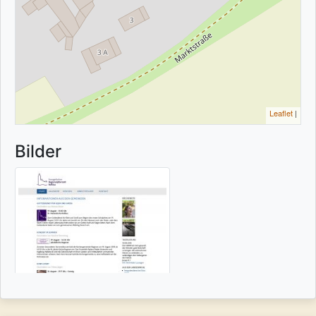
Leaflet
|
Bilder