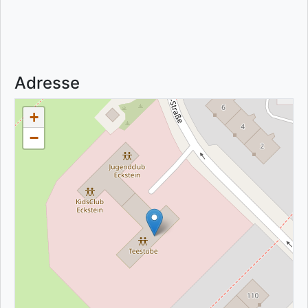
Adresse
+
−