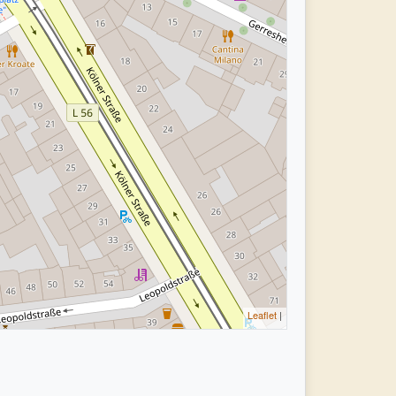
Leaflet
|