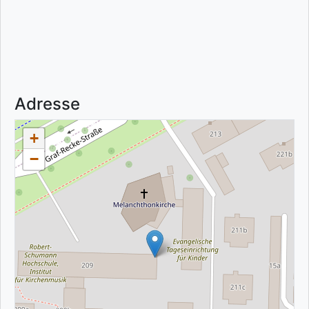
Adresse
+
−