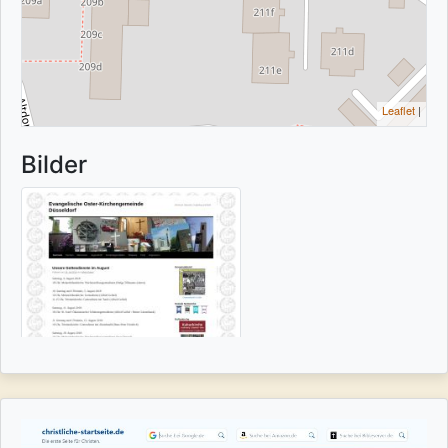
Leaflet
|
Bilder