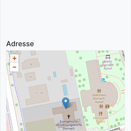
Adresse
+
−