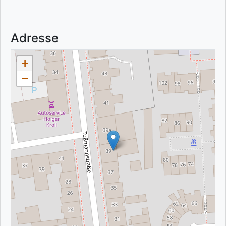
Adresse
+
−