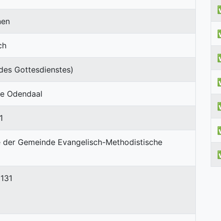
nen
ch
des Gottesdienstes)
jie Odendaal
1
 131