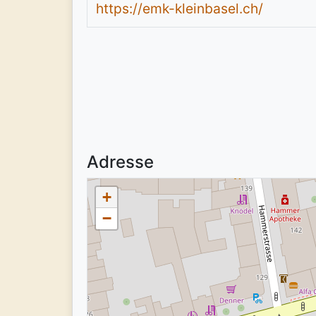
https://emk-kleinbasel.ch/
Adresse
+
−