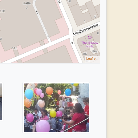
Leaflet
|