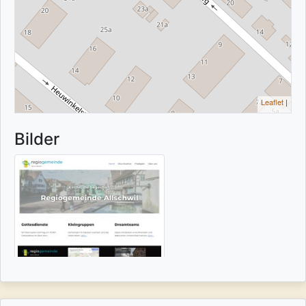
Leaflet
|
Bilder