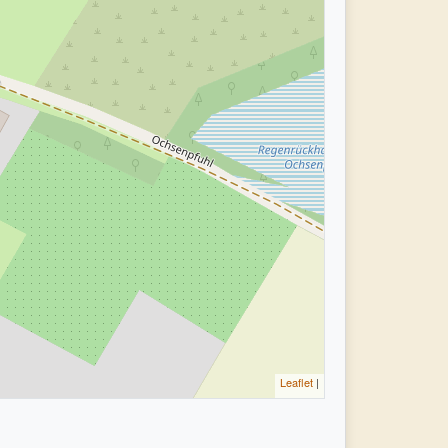
Leaflet
|