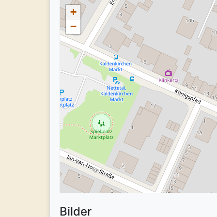
+
−
Bilder