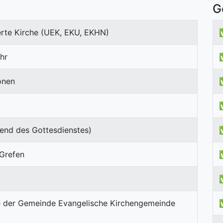
G
erte Kirche (UEK, EKU, EKHN)
hr
onen
end des Gottesdienstes)
 Grefen