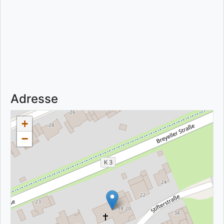
Adresse
+
−