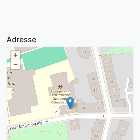
Adresse
+
−