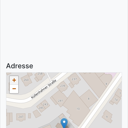
Adresse
+
−