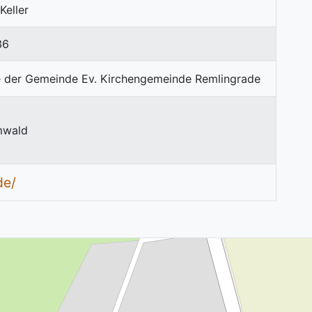
Keller
36
mwald
de/