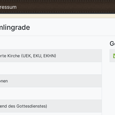
ressum
mlingrade
G
erte Kirche (UEK, EKU, EKHN)
onen
end des Gottesdienstes)