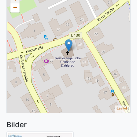
−
Leaflet
|
Bilder