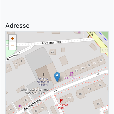
Adresse
+
−