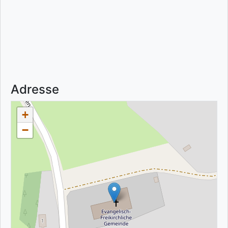
Adresse
+
−