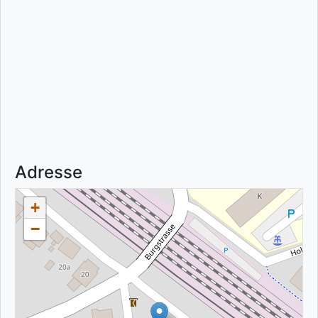
Adresse
+
−