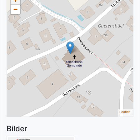
−
Leaflet
|
Bilder