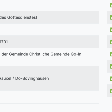
des Gottesdienstes)
9701
Rauxel / Do-Bövinghausen