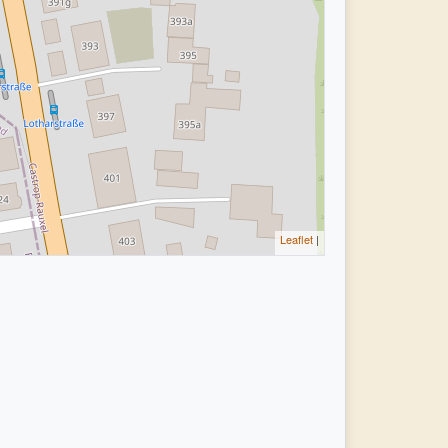
Leaflet
|