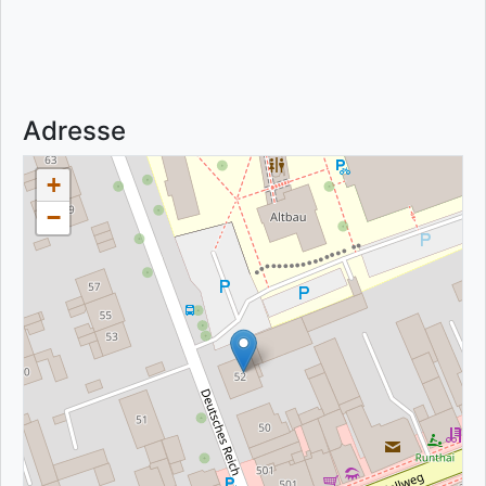
Adresse
+
−