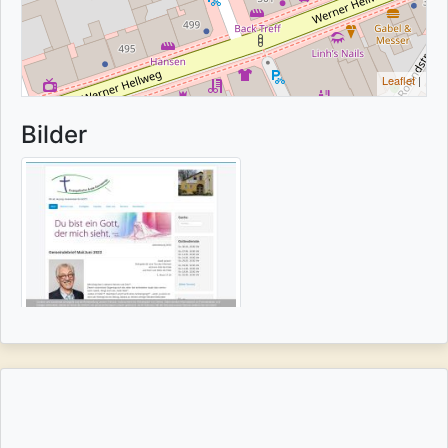
Leaflet
|
Bilder