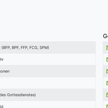
G
 (BFP, BPF, FFP, FCG, SPM)
hr
sonen
des Gottesdienstes)
ld