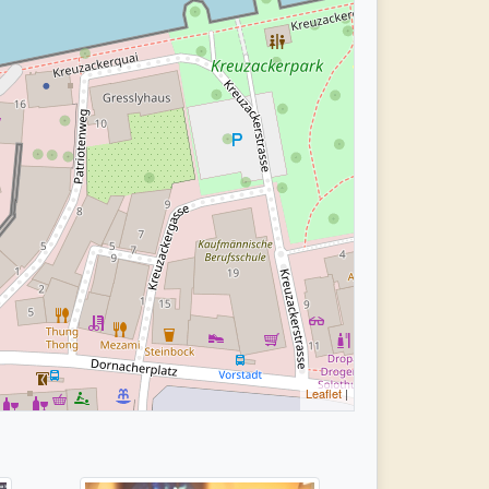
Leaflet
|