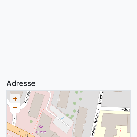
Adresse
+
−