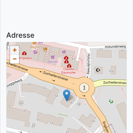
Adresse
+
−