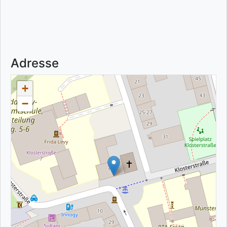
Adresse
+
−