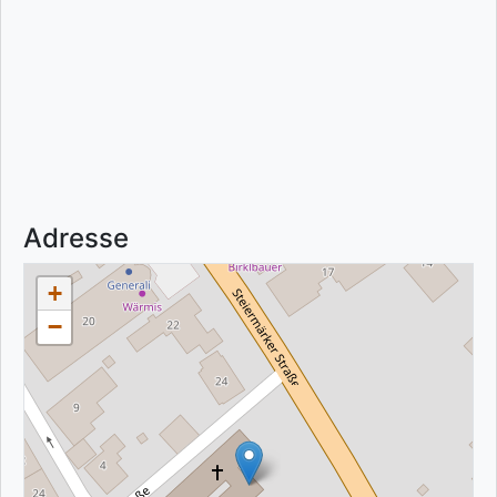
Adresse
+
−