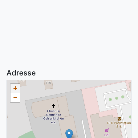
Adresse
+
−